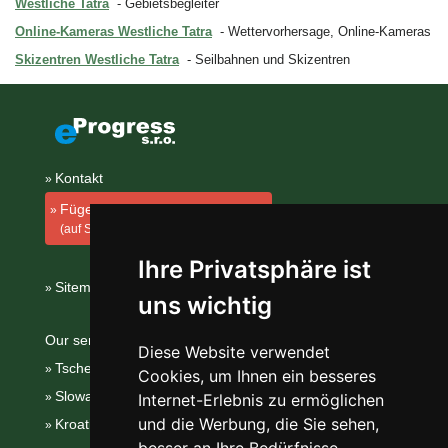
Westliche Tatra
Gebietsbegleiter
Online-Kameras Westliche Tatra
Wettervorhersage, Online-Kameras
Skizentren Westliche Tatra
Seilbahnen und Skizentren
Kontakt
Fügen Sie Ihre Unterkunft hinzu
(auf Slowakisch)
Ihre Privatsphäre ist
Sitemap
uns wichtig
Our servers:
Diese Website verwendet
Tschechische Gebirge
Cookies, um Ihnen ein besseres
Slowakische Gebirge
Internet-Erlebnis zu ermöglichen
und die Werbung, die Sie sehen,
Kroatien