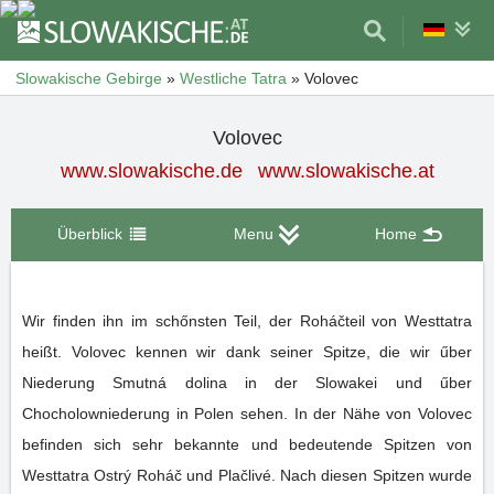
Slowakische Gebirge
»
Westliche Tatra
»
Volovec
Volovec
www.slowakische.de
www.slowakische.at
Überblick
Menu
Home
Wir finden ihn im schőnsten Teil, der Roháčteil von Westtatra
heißt. Volovec kennen wir dank seiner Spitze, die wir űber
Niederung Smutná dolina in der Slowakei und űber
Chocholowniederung in Polen sehen. In der Nähe von Volovec
befinden sich sehr bekannte und bedeutende Spitzen von
Westtatra Ostrý Roháč und Plačlivé. Nach diesen Spitzen wurde